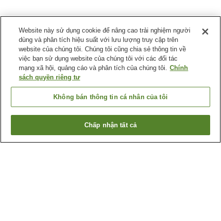
Website này sử dụng cookie để nâng cao trải nghiệm người
dùng và phân tích hiệu suất với lưu lượng truy cập trên
website của chúng tôi. Chúng tôi cũng chia sẻ thông tin về
việc bạn sử dụng website của chúng tôi với các đối tác
mạng xã hội, quảng cáo và phân tích của chúng tôi.
Chính
sách quyền riêng tư
Không bán thông tin cá nhân của tôi
Chấp nhận tất cả
Quay lại trang trước