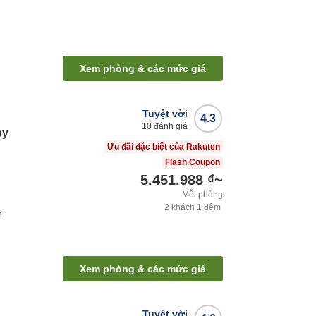
Xem phòng & các mức giá
Tuyệt vời
4.3
10
đánh giá
by
Ưu đãi đặc biệt của Rakuten
Flash Coupon
5.451.988 ₫
~
Mỗi phòng
2
khách
1
đêm
h
Xem phòng & các mức giá
Tuyệt vời