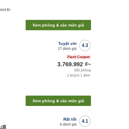
phút
Đi
Xem phòng & các mức giá
Tuyệt vời
4.3
27
đánh giá
Flash Coupon
3.769.992 ₫
~
Mỗi phòng
2
khách
1
đêm
Xem phòng & các mức giá
Rất tốt
4.1
6
đánh giá
山原