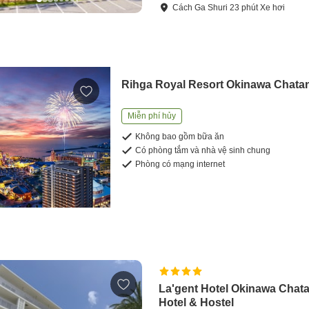
Cách
Ga Shuri
23
phút
Xe hơi
Rihga Royal Resort Okinawa Chata
Miễn phí hủy
Không bao gồm bữa ăn
Có phòng tắm và nhà vệ sinh chung
Phòng có mạng internet
La'gent Hotel Okinawa Chat
Hotel & Hostel