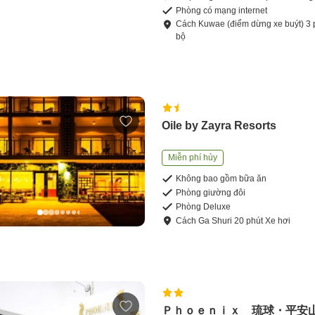
Phòng có mạng internet
Cách
Kuwae (điểm dừng xe buýt)
3
bộ
Oile by Zayra Resorts
Miễn phí hủy
Không bao gồm bữa ăn
Phòng giường đôi
Phòng Deluxe
Cách
Ga Shuri
20
phút
Xe hơi
Ｐｈｏｅｎｉｘ 琉球・平安