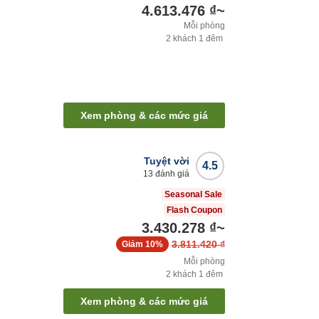
4.613.476 ₫
~
Mỗi phòng
2
khách
1
đêm
Xem phòng & các mức giá
Tuyệt vời
4.5
13
đánh giá
Seasonal Sale
Flash Coupon
3.430.278 ₫
~
3.811.420 ₫
Giảm
10%
Mỗi phòng
2
khách
1
đêm
Xem phòng & các mức giá