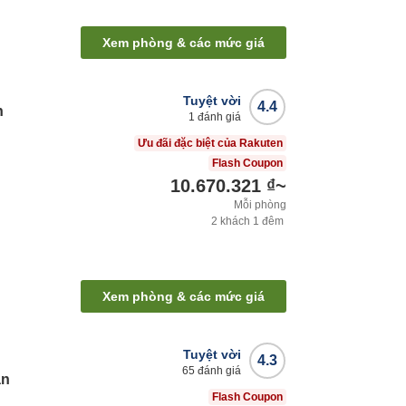
Xem phòng & các mức giá
Tuyệt vời
4.4
n
1
đánh giá
Ưu đãi đặc biệt của Rakuten
Flash Coupon
10.670.321 ₫
~
Mỗi phòng
2
khách
1
đêm
Xem phòng & các mức giá
Tuyệt vời
4.3
65
đánh giá
an
Flash Coupon