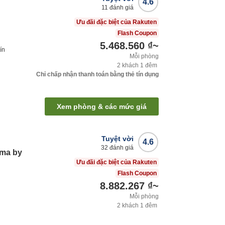
4.6
11
đánh giá
Ưu đãi đặc biệt của Rakuten
Flash Coupon
5.468.560 ₫
~
ín
Mỗi phòng
2
khách
1
đêm
Chỉ chấp nhận thanh toán bằng thẻ tín dụng
Xem phòng & các mức giá
Tuyệt vời
4.6
32
đánh giá
ama by
Ưu đãi đặc biệt của Rakuten
Flash Coupon
8.882.267 ₫
~
Mỗi phòng
2
khách
1
đêm