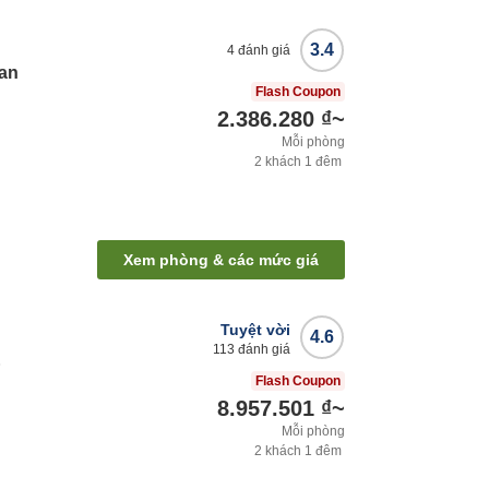
3.4
4
đánh giá
an
Flash Coupon
2.386.280 ₫
~
Mỗi phòng
2
khách
1
đêm
Xem phòng & các mức giá
Tuyệt vời
4.6
113
đánh giá
&
Flash Coupon
8.957.501 ₫
~
Mỗi phòng
2
khách
1
đêm