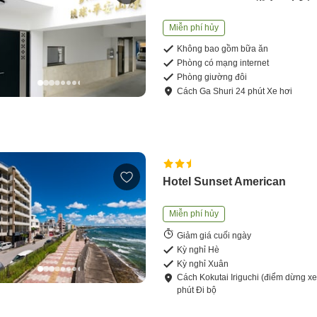
Miễn phí hủy
Không bao gồm bữa ăn
Phòng có mạng internet
Phòng giường đôi
Cách
Ga Shuri
24
phút
Xe hơi
Hotel Sunset American
Miễn phí hủy
Giảm giá cuối ngày
Kỳ nghỉ Hè
Kỳ nghỉ Xuân
Cách
Kokutai Iriguchi (điểm dừng xe
phút
Đi bộ