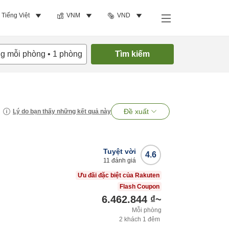
Tiếng Việt
VNM
VND
ng mỗi phòng
•
1
phòng
Tìm kiếm
Đề xuất
Lý do bạn thấy những kết quả này
Tuyệt vời
4.6
11
đánh giá
Ưu đãi đặc biệt của Rakuten
Flash Coupon
6.462.844 ₫
~
Mỗi phòng
2
khách
1
đêm