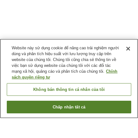
Website này sử dụng cookie để nâng cao trải nghiệm người
dùng và phân tích hiệu suất với lưu lượng truy cập trên
website của chúng tôi. Chúng tôi cũng chia sẻ thông tin về
việc bạn sử dụng website của chúng tôi với các đối tác
mạng xã hội, quảng cáo và phân tích của chúng tôi.
Chính
sách quyền riêng tư
Không bán thông tin cá nhân của tôi
Chấp nhận tất cả
Quay lại trang trước