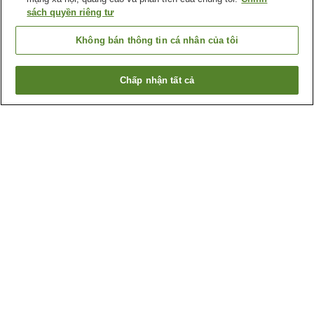
sách quyền riêng tư
Không bán thông tin cá nhân của tôi
Chấp nhận tất cả
Quay lại trang trước
5
cơ sở lưu trú
Lý do bạn thấy những kết quả này