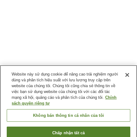
Website này sử dụng cookie để nâng cao trải nghiệm người
dùng và phân tích hiệu suất với lưu lượng truy cập trên
website của chúng tôi. Chúng tôi cũng chia sẻ thông tin về
việc bạn sử dụng website của chúng tôi với các đối tác
mạng xã hội, quảng cáo và phân tích của chúng tôi.
Chính
sách quyền riêng tư
Không bán thông tin cá nhân của tôi
Chấp nhận tất cả
Quay lại trang trước