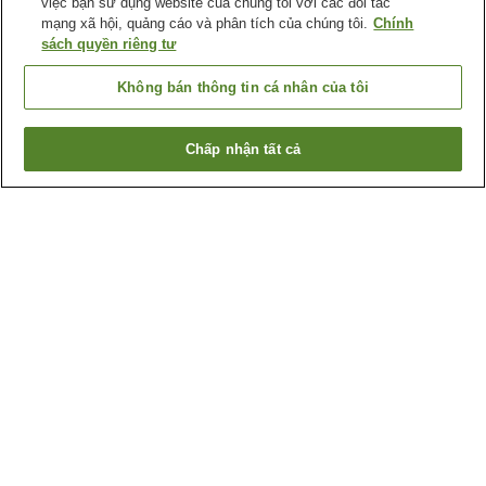
việc bạn sử dụng website của chúng tôi với các đối tác
mạng xã hội, quảng cáo và phân tích của chúng tôi.
Chính
sách quyền riêng tư
Không bán thông tin cá nhân của tôi
Chấp nhận tất cả
Quay lại trang trước
554
cơ sở lưu trú
Lý do bạn thấy những kết quả này