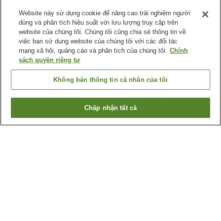
Website này sử dụng cookie để nâng cao trải nghiệm người
dùng và phân tích hiệu suất với lưu lượng truy cập trên
website của chúng tôi. Chúng tôi cũng chia sẻ thông tin về
việc bạn sử dụng website của chúng tôi với các đối tác
mạng xã hội, quảng cáo và phân tích của chúng tôi.
Chính
sách quyền riêng tư
Không bán thông tin cá nhân của tôi
Chấp nhận tất cả
Quay lại trang trước