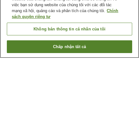
việc bạn sử dụng website của chúng tôi với các đối tác
mạng xã hội, quảng cáo và phân tích của chúng tôi.
Chính
sách quyền riêng tư
Không bán thông tin cá nhân của tôi
Chấp nhận tất cả
Quay lại trang trước
1 cơ sở lưu trú
Lý do bạn thấy những kết quả này