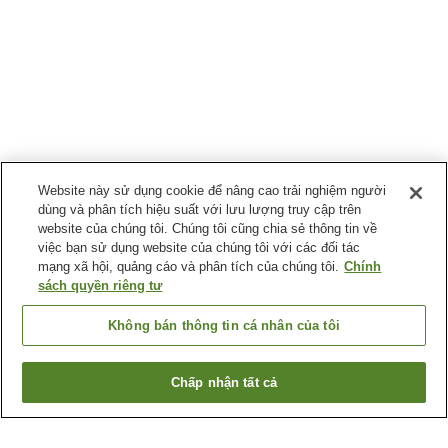
Website này sử dụng cookie để nâng cao trải nghiệm người
dùng và phân tích hiệu suất với lưu lượng truy cập trên
website của chúng tôi. Chúng tôi cũng chia sẻ thông tin về
việc bạn sử dụng website của chúng tôi với các đối tác
mạng xã hội, quảng cáo và phân tích của chúng tôi.
Chính
sách quyền riêng tư
Không bán thông tin cá nhân của tôi
Chấp nhận tất cả
Quay lại trang trước