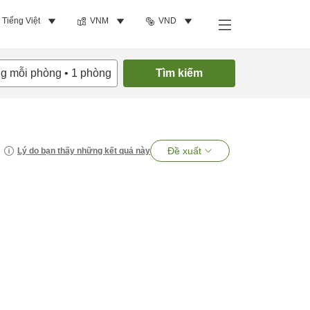
Tiếng Việt
VNM
VND
ng mỗi phòng
•
1
phòng
Tìm kiếm
Đề xuất
Lý do bạn thấy những kết quả này