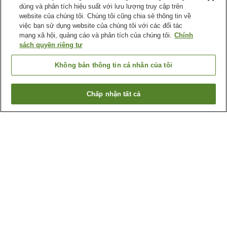
dùng và phân tích hiệu suất với lưu lượng truy cập trên
website của chúng tôi. Chúng tôi cũng chia sẻ thông tin về
việc bạn sử dụng website của chúng tôi với các đối tác
mạng xã hội, quảng cáo và phân tích của chúng tôi.
Chính
sách quyền riêng tư
Không bán thông tin cá nhân của tôi
Chấp nhận tất cả
Quay lại trang trước
2
cơ sở lưu trú
Lý do bạn thấy những kết quả này