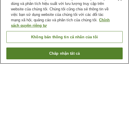
dùng và phân tích hiệu suất với lưu lượng truy cập trên
website của chúng tôi. Chúng tôi cũng chia sẻ thông tin về
việc bạn sử dụng website của chúng tôi với các đối tác
mạng xã hội, quảng cáo và phân tích của chúng tôi.
Chính
sách quyền riêng tư
Không bán thông tin cá nhân của tôi
Chấp nhận tất cả
Quay lại trang trước
2
cơ sở lưu trú
Lý do bạn thấy những kết quả này