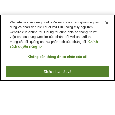
Website này sử dụng cookie để nâng cao trải nghiệm người
dùng và phân tích hiệu suất với lưu lượng truy cập trên
website của chúng tôi. Chúng tôi cũng chia sẻ thông tin về
việc bạn sử dụng website của chúng tôi với các đối tác
mạng xã hội, quảng cáo và phân tích của chúng tôi.
Chính
sách quyền riêng tư
Không bán thông tin cá nhân của tôi
Chấp nhận tất cả
Quay lại trang trước