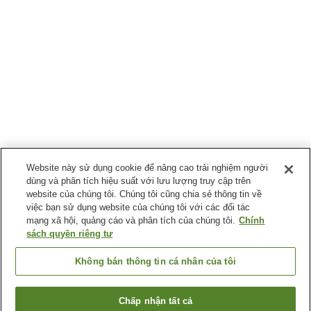
Website này sử dụng cookie để nâng cao trải nghiệm người
dùng và phân tích hiệu suất với lưu lượng truy cập trên
website của chúng tôi. Chúng tôi cũng chia sẻ thông tin về
việc bạn sử dụng website của chúng tôi với các đối tác
mạng xã hội, quảng cáo và phân tích của chúng tôi.
Chính
sách quyền riêng tư
Không bán thông tin cá nhân của tôi
Chấp nhận tất cả
Quay lại trang trước