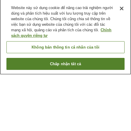
Website này sử dụng cookie để nâng cao trải nghiệm người
dùng và phân tích hiệu suất với lưu lượng truy cập trên
website của chúng tôi. Chúng tôi cũng chia sẻ thông tin về
việc bạn sử dụng website của chúng tôi với các đối tác
mạng xã hội, quảng cáo và phân tích của chúng tôi.
Chính
sách quyền riêng tư
Không bán thông tin cá nhân của tôi
Chấp nhận tất cả
Quay lại trang trước