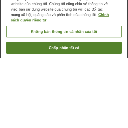
website của chúng tôi. Chúng tôi cũng chia sẻ thông tin về
việc bạn sử dụng website của chúng tôi với các đối tác
mạng xã hội, quảng cáo và phân tích của chúng tôi.
Chính
sách quyền riêng tư
Không bán thông tin cá nhân của tôi
Chấp nhận tất cả
Quay lại trang trước
1 cơ sở lưu trú
Lý do bạn thấy những kết quả này