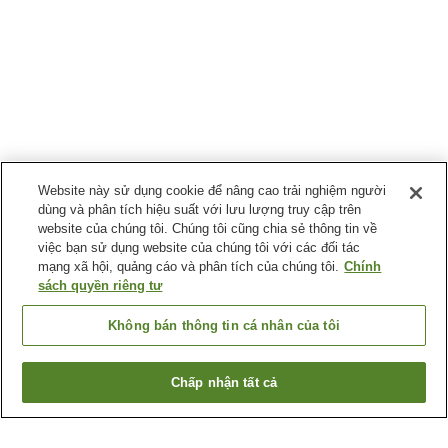
Website này sử dụng cookie để nâng cao trải nghiệm người
dùng và phân tích hiệu suất với lưu lượng truy cập trên
website của chúng tôi. Chúng tôi cũng chia sẻ thông tin về
việc bạn sử dụng website của chúng tôi với các đối tác
mạng xã hội, quảng cáo và phân tích của chúng tôi.
Chính
sách quyền riêng tư
Không bán thông tin cá nhân của tôi
Chấp nhận tất cả
Quay lại trang trước