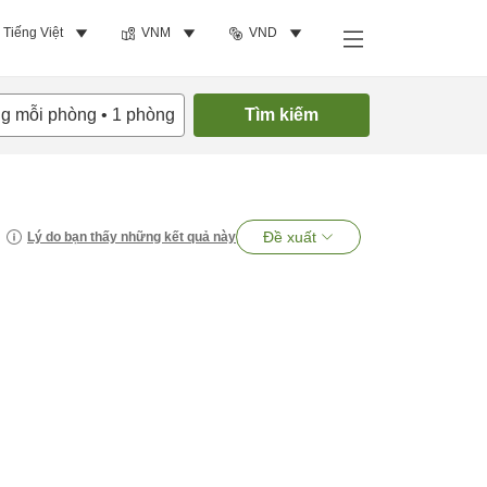
Tiếng Việt
VNM
VND
ng mỗi phòng
•
1
phòng
Tìm kiếm
Đề xuất
Lý do bạn thấy những kết quả này