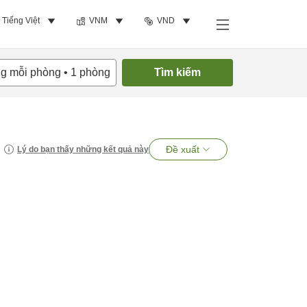
Tiếng Việt
VNM
VND
ng mỗi phòng
•
1
phòng
Tìm kiếm
Đề xuất
Lý do bạn thấy những kết quả này