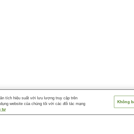
 tích hiệu suất với lưu lượng truy cập trên
Không bá
 dụng website của chúng tôi với các đối tác mạng
 tư
Ga Kyoshi
Ga Misakikoen
Ga Tanagawa