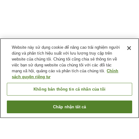
Website này sử dụng cookie để nâng cao trải nghiệm người
dùng và phân tích hiệu suất với lưu lượng truy cập trên
website của chúng tôi. Chúng tôi cũng chia sẻ thông tin về
việc bạn sử dụng website của chúng tôi với các đối tác
mạng xã hội, quảng cáo và phân tích của chúng tôi.
Chính
sách quyền riêng tư
Không bán thông tin cá nhân của tôi
Chấp nhận tất cả
Quay lại trang trước