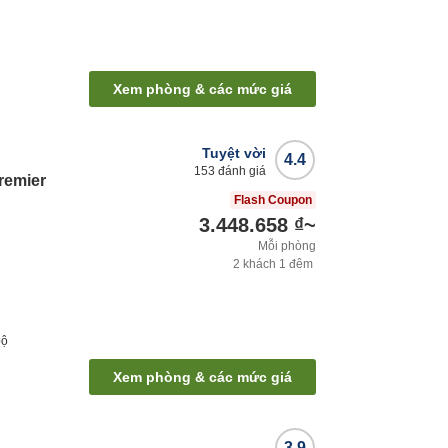
Xem phòng & các mức giá
Tuyệt vời
4.4
153
đánh giá
remier
Flash Coupon
3.448.658 ₫
~
Mỗi phòng
2
khách
1
đêm
bộ
Xem phòng & các mức giá
3.9