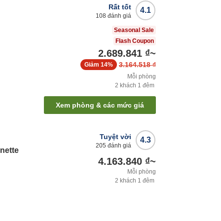
Rất tốt
4.1
108
đánh giá
Seasonal Sale
Flash Coupon
2.689.841 ₫
~
3.164.518 ₫
Giảm
14%
Mỗi phòng
2
khách
1
đêm
Xem phòng & các mức giá
Tuyệt vời
4.3
205
đánh giá
nette
4.163.840 ₫
~
Mỗi phòng
2
khách
1
đêm