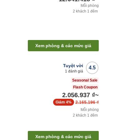
Mỗi phòng
2
khách
1
đêm
Xem phòng & các mức giá
Tuyệt vời
4.5
1
đánh giá
Seasonal Sale
Flash Coupon
2.056.937 ₫
~
2.165.196 ₫
Giảm
4%
Mỗi phòng
2
khách
1
đêm
Xem phòng & các mức giá