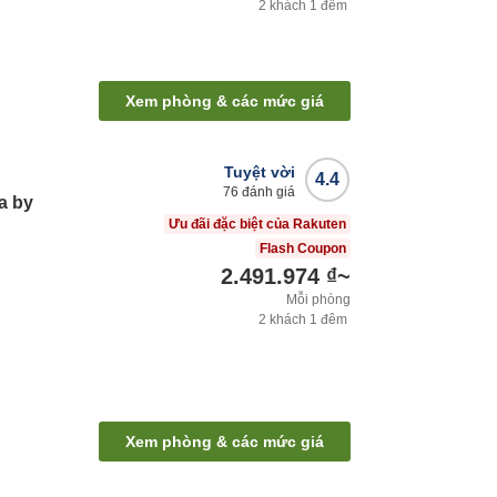
2
khách
1
đêm
Xem phòng & các mức giá
Tuyệt vời
4.4
76
đánh giá
a by
Ưu đãi đặc biệt của Rakuten
Flash Coupon
2.491.974 ₫
~
Mỗi phòng
2
khách
1
đêm
Xem phòng & các mức giá