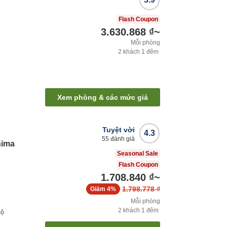
Flash Coupon
3.630.868 ₫
~
Mỗi phòng
2
khách
1
đêm
Xem phòng & các mức giá
Tuyệt vời
4.3
55
đánh giá
hima
Seasonal Sale
Flash Coupon
1.708.840 ₫
~
1.798.778 ₫
Giảm
4%
Mỗi phòng
2
khách
1
đêm
bộ