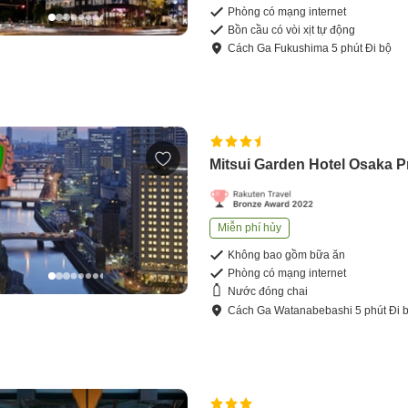
Phòng có mạng internet
Bồn cầu có vòi xịt tự động
Cách
Ga Fukushima
5
phút
Đi bộ
Mitsui Garden Hotel Osaka P
Miễn phí hủy
Không bao gồm bữa ăn
Phòng có mạng internet
Nước đóng chai
Cách
Ga Watanabebashi
5
phút
Đi 