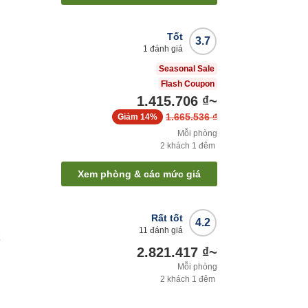
Tốt
3.7
1
đánh giá
Seasonal Sale
Flash Coupon
1.415.706 ₫
~
1.665.536 ₫
Giảm
14%
Mỗi phòng
2
khách
1
đêm
Xem phòng & các mức giá
Rất tốt
4.2
11
đánh giá
t
2.821.417 ₫
~
Mỗi phòng
2
khách
1
đêm