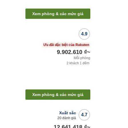
Xem phòng & các mức giá
4.9
Ưu đãi đặc biệt của Rakuten
9.902.610 ₫
~
Mỗi phòng
2
khách
1
đêm
Xem phòng & các mức giá
Xuất sắc
4.7
20
đánh giá
12.641.418 ₫
~