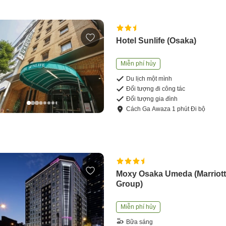
Hotel Sunlife (Osaka)
Miễn phí hủy
Du lịch một mình
Đối tượng đi công tác
Đối tượng gia đình
Cách
Ga Awaza
1
phút
Đi bộ
Moxy Osaka Umeda (Marriot
Group)
Miễn phí hủy
Bữa sáng