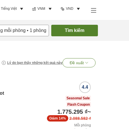
Tiếng Việt
VNM
VND
ng mỗi phòng
•
1
phòng
Tìm kiếm
Đề xuất
Lý do bạn thấy những kết quả này
4.4
ot
Seasonal Sale
Flash Coupon
1.775.295 ₫
~
2.088.582 ₫
Giảm
14%
Mỗi phòng