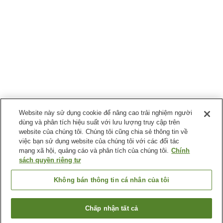
Website này sử dụng cookie để nâng cao trải nghiệm người
dùng và phân tích hiệu suất với lưu lượng truy cập trên
website của chúng tôi. Chúng tôi cũng chia sẻ thông tin về
việc bạn sử dụng website của chúng tôi với các đối tác
mạng xã hội, quảng cáo và phân tích của chúng tôi.
Chính
sách quyền riêng tư
Không bán thông tin cá nhân của tôi
Chấp nhận tất cả
Quay lại trang trước