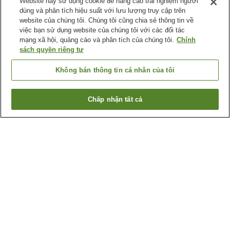
Website này sử dụng cookie để nâng cao trải nghiệm người
dùng và phân tích hiệu suất với lưu lượng truy cập trên
website của chúng tôi. Chúng tôi cũng chia sẻ thông tin về
việc bạn sử dụng website của chúng tôi với các đối tác
mạng xã hội, quảng cáo và phân tích của chúng tôi.
Chính
sách quyền riêng tư
Không bán thông tin cá nhân của tôi
Chấp nhận tất cả
Quay lại trang trước