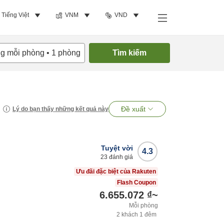
Tiếng Việt
VNM
VND
ng mỗi phòng
•
1
phòng
Tìm kiếm
Đề xuất
Lý do bạn thấy những kết quả này
Tuyệt vời
4.3
23
đánh giá
Ưu đãi đặc biệt của Rakuten
Flash Coupon
6.655.072 ₫
~
Mỗi phòng
2
khách
1
đêm