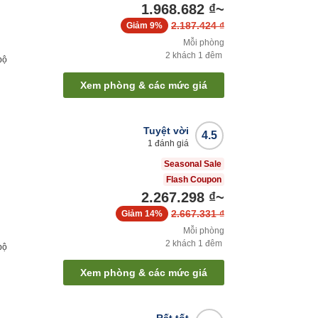
1.968.682 ₫
~
2.187.424 ₫
Giảm
9%
Mỗi phòng
2
khách
1
đêm
bộ
Xem phòng & các mức giá
Tuyệt vời
4.5
1
đánh giá
Seasonal Sale
Flash Coupon
2.267.298 ₫
~
2.667.331 ₫
Giảm
14%
Mỗi phòng
2
khách
1
đêm
bộ
Xem phòng & các mức giá
Rất tốt