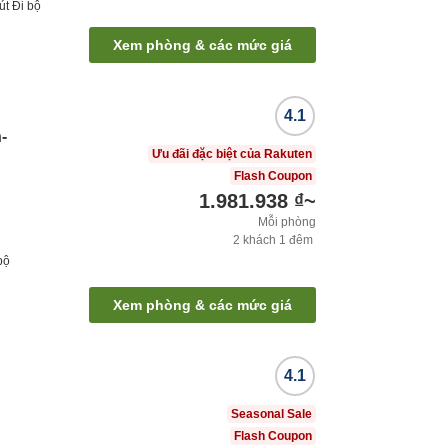
út
Đi bộ
Xem phòng & các mức giá
4.1
-
Ưu đãi đặc biệt của Rakuten
Flash Coupon
1.981.938 ₫
~
Mỗi phòng
2
khách
1
đêm
bộ
Xem phòng & các mức giá
4.1
Seasonal Sale
Flash Coupon