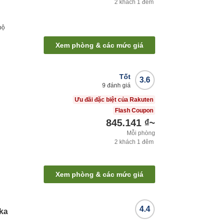
2
khách
1
đêm
bộ
Xem phòng & các mức giá
Tốt
3.6
9
đánh giá
Ưu đãi đặc biệt của Rakuten
Flash Coupon
845.141 ₫
~
Mỗi phòng
2
khách
1
đêm
Xem phòng & các mức giá
4.4
aka