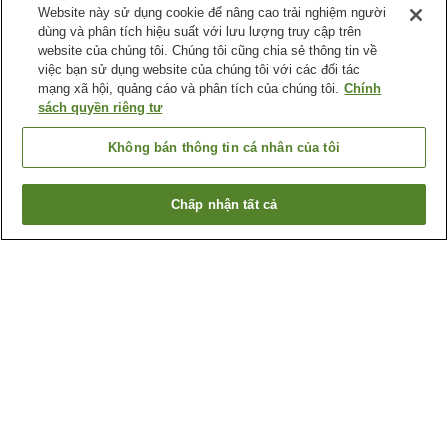
Website này sử dụng cookie để nâng cao trải nghiệm người
dùng và phân tích hiệu suất với lưu lượng truy cập trên
website của chúng tôi. Chúng tôi cũng chia sẻ thông tin về
việc bạn sử dụng website của chúng tôi với các đối tác
mạng xã hội, quảng cáo và phân tích của chúng tôi.
Chính
sách quyền riêng tư
Không bán thông tin cá nhân của tôi
Chấp nhận tất cả
Quay lại trang trước