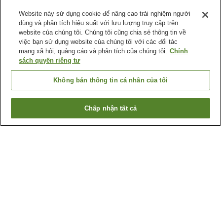
Website này sử dụng cookie để nâng cao trải nghiệm người
dùng và phân tích hiệu suất với lưu lượng truy cập trên
website của chúng tôi. Chúng tôi cũng chia sẻ thông tin về
việc bạn sử dụng website của chúng tôi với các đối tác
mạng xã hội, quảng cáo và phân tích của chúng tôi.
Chính
sách quyền riêng tư
Không bán thông tin cá nhân của tôi
Chấp nhận tất cả
Quay lại trang trước