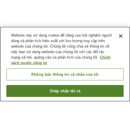
Website này sử dụng cookie để nâng cao trải nghiệm người
dùng và phân tích hiệu suất với lưu lượng truy cập trên
website của chúng tôi. Chúng tôi cũng chia sẻ thông tin về
việc bạn sử dụng website của chúng tôi với các đối tác
mạng xã hội, quảng cáo và phân tích của chúng tôi.
Chính
sách quyền riêng tư
Không bán thông tin cá nhân của tôi
Chấp nhận tất cả
Quay lại trang trước