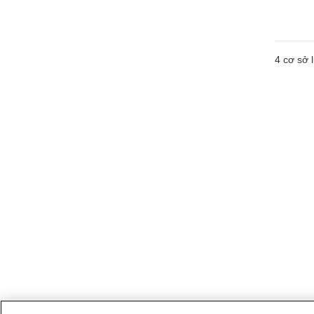
4
cơ sở l