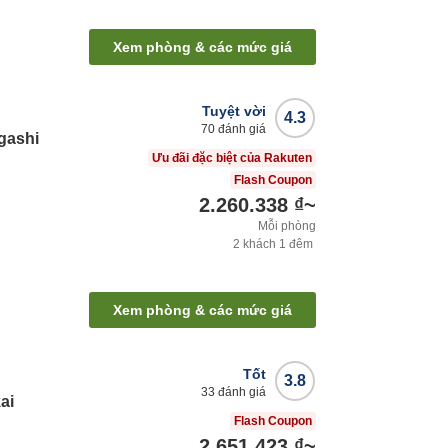
Xem phòng & các mức giá
Tuyệt vời
4.3
70
đánh giá
gashi
Ưu đãi đặc biệt của Rakuten
Flash Coupon
2.260.338 ₫
~
Mỗi phòng
2
khách
1
đêm
Xem phòng & các mức giá
Tốt
3.8
33
đánh giá
ai
Flash Coupon
2.651.423 ₫
~