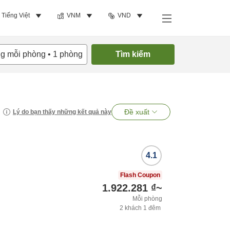
Tiếng Việt
VNM
VND
ng mỗi phòng
•
1
phòng
Tìm kiếm
Đề xuất
Lý do bạn thấy những kết quả này
4.1
Flash Coupon
1.922.281 ₫
~
Mỗi phòng
2
khách
1
đêm