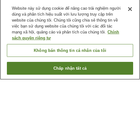
Website này sử dụng cookie để nâng cao trải nghiệm người
dùng và phân tích hiệu suất với lưu lượng truy cập trên
website của chúng tôi. Chúng tôi cũng chia sẻ thông tin về
việc bạn sử dụng website của chúng tôi với các đối tác
mạng xã hội, quảng cáo và phân tích của chúng tôi.
Chính
sách quyền riêng tư
Không bán thông tin cá nhân của tôi
Chấp nhận tất cả
Quay lại trang trước