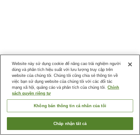
Website này sử dụng cookie để nâng cao trải nghiệm người
dùng và phân tích hiệu suất với lưu lượng truy cập trên
website của chúng tôi. Chúng tôi cũng chia sẻ thông tin về
việc bạn sử dụng website của chúng tôi với các đối tác
mạng xã hội, quảng cáo và phân tích của chúng tôi.
Chính
sách quyền riêng tư
Không bán thông tin cá nhân của tôi
Chấp nhận tất cả
Quay lại trang trước