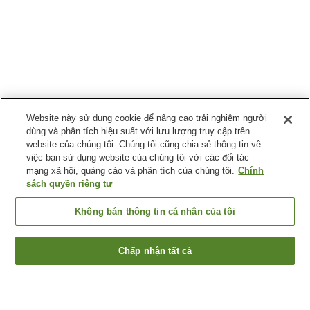
Website này sử dụng cookie để nâng cao trải nghiệm người
dùng và phân tích hiệu suất với lưu lượng truy cập trên
website của chúng tôi. Chúng tôi cũng chia sẻ thông tin về
việc bạn sử dụng website của chúng tôi với các đối tác
mạng xã hội, quảng cáo và phân tích của chúng tôi.
Chính
sách quyền riêng tư
Không bán thông tin cá nhân của tôi
Chấp nhận tất cả
Quay lại trang trước