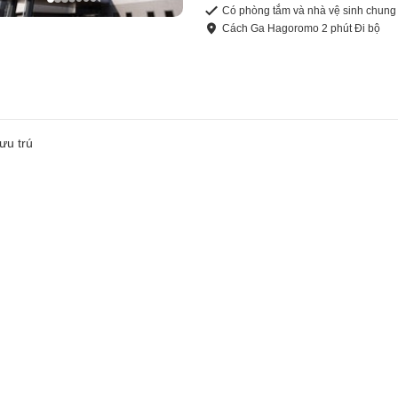
Có phòng tắm và nhà vệ sinh chung
Cách
Ga Hagoromo
2
phút
Đi bộ
ưu trú