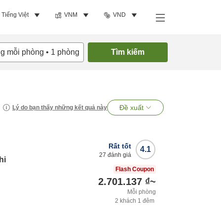
Tiếng Việt
VNM
VND
ng mỗi phòng
•
1
phòng
Tìm kiếm
Đề xuất
Lý do bạn thấy những kết quả này
Rất tốt
4.1
27
đánh giá
hi
Flash Coupon
2.701.137 ₫
~
Mỗi phòng
2
khách
1
đêm