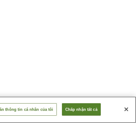
n thông tin cá nhân của tôi
Chấp nhận tất cả
ama
Ga Tonoki