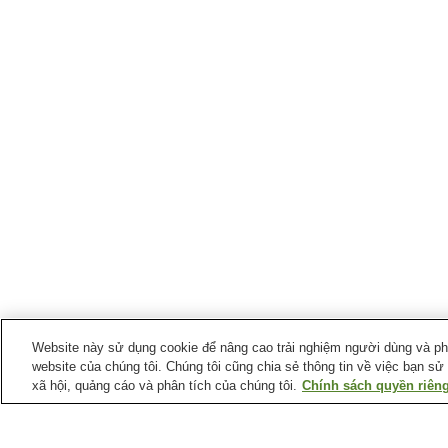
Website này sử dụng cookie để nâng cao trải nghiệm người dùng và phân
website của chúng tôi. Chúng tôi cũng chia sẻ thông tin về việc bạn sử
xã hội, quảng cáo và phân tích của chúng tôi.
Chính sách quyền riêng
Ga xe lửa tại
Thành phố Takaishi
Ga Hagoromo
Ga Higashi-Hagoromo