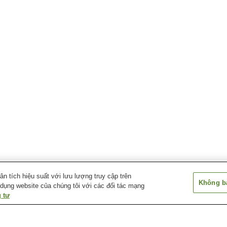
 tích hiệu suất với lưu lượng truy cập trên
Không bá
 dụng website của chúng tôi với các đối tác mạng
 tư
Ga Kyarabashi
Ga Takaishi
Ga Takashinoh