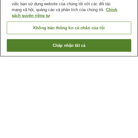
việc bạn sử dụng website của chúng tôi với các đối tác
mạng xã hội, quảng cáo và phân tích của chúng tôi.
Chính
sách quyền riêng tư
Không bán thông tin cá nhân của tôi
Chấp nhận tất cả
Quay lại trang trước
1 cơ sở lưu trú
Lý do bạn thấy những kết quả này