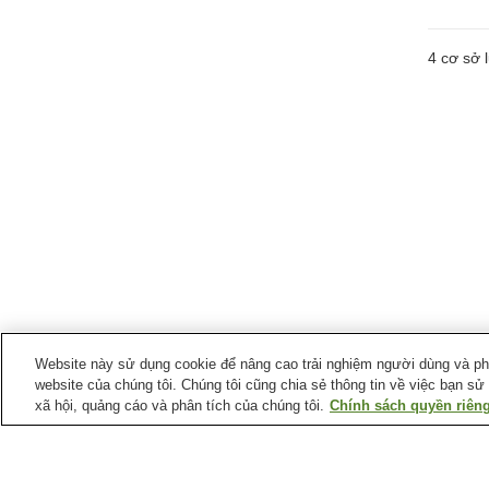
4
cơ sở l
Website này sử dụng cookie để nâng cao trải nghiệm người dùng và phân
website của chúng tôi. Chúng tôi cũng chia sẻ thông tin về việc bạn sử
xã hội, quảng cáo và phân tích của chúng tôi.
Chính sách quyền riêng
Ga xe lửa tại
Thành phố Takatsuki
Ga Kaｍmaki
Ga Settsu-Tonda