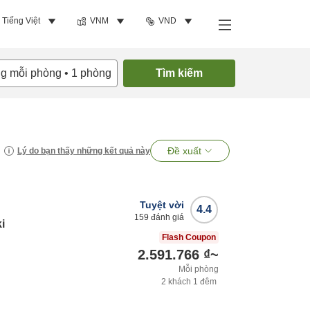
Tiếng Việt
VNM
VND
ng mỗi phòng
•
1
phòng
Tìm kiếm
Đề xuất
Lý do bạn thấy những kết quả này
Tuyệt vời
4.4
159
đánh giá
i
Flash Coupon
2.591.766 ₫
~
Mỗi phòng
2
khách
1
đêm