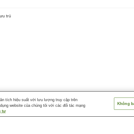
ưu trú
 tích hiệu suất với lưu lượng truy cập trên
Không bá
 dụng website của chúng tôi với các đối tác mạng
 tư
Ga Takatsuki
Ga Takatsuki-shi
Ga Tonda