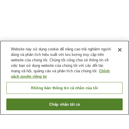
Website này sử dụng cookie để nâng cao trải nghiệm người
dùng và phân tích hiệu suất với lưu lượng truy cập trên
website của chúng tôi. Chúng tôi cũng chia sẻ thông tin về
việc bạn sử dụng website của chúng tôi với các đối tác
mạng xã hội, quảng cáo và phân tích của chúng tôi.
Chính
sách quyền riêng tư
Không bán thông tin cá nhân của tôi
Chấp nhận tất cả
Quay lại trang trước