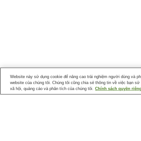
Website này sử dụng cookie để nâng cao trải nghiệm người dùng và phân
website của chúng tôi. Chúng tôi cũng chia sẻ thông tin về việc bạn sử
xã hội, quảng cáo và phân tích của chúng tôi.
Chính sách quyền riêng
Ga xe lửa tại
Thành phố Toyonaka
Ga Hattori-Tenjin
Ga Hotarugaike
Ga Shibahara-handai-
Ga Shoji
mae
Trang chủ
Nhật Bản
Tỉnh Osaka
Thành ph