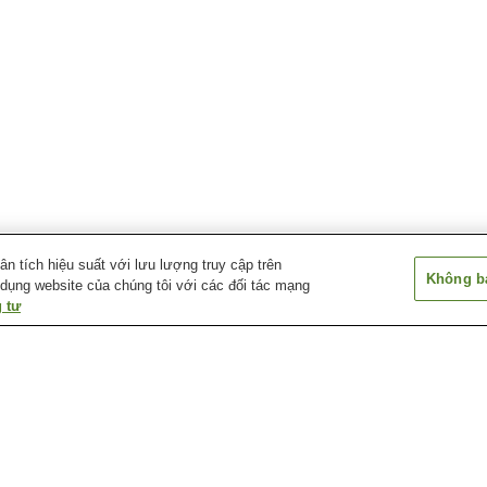
 tích hiệu suất với lưu lượng truy cập trên
Không bá
 dụng website của chúng tôi với các đối tác mạng
 tư
Ga Okamachi
Ga Osaka Airport
Ga Ryokuchi-ko
Ga Shonai
Ga Sone
Ga Toyonaka
ố Toyonaka
Ga Shonai