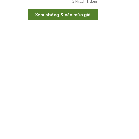
2
khách
1
đêm
Xem phòng & các mức giá