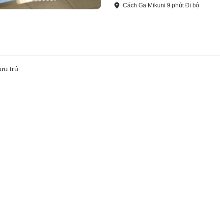
Cách
Ga Mikuni
9
phút
Đi bộ
ưu trú