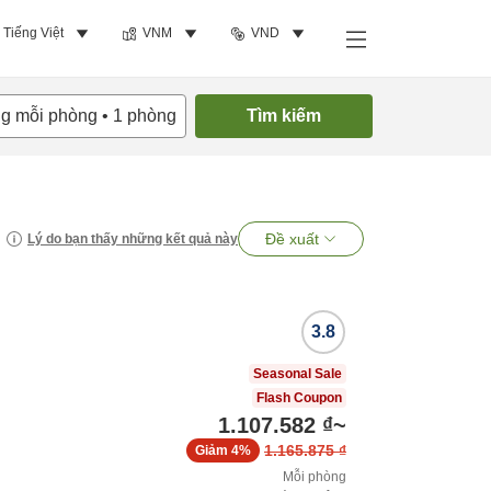
Tiếng Việt
VNM
VND
ng mỗi phòng
•
1
phòng
Tìm kiếm
Đề xuất
Lý do bạn thấy những kết quả này
3.8
Seasonal Sale
Flash Coupon
1.107.582 ₫
~
1.165.875 ₫
Giảm
4%
Mỗi phòng