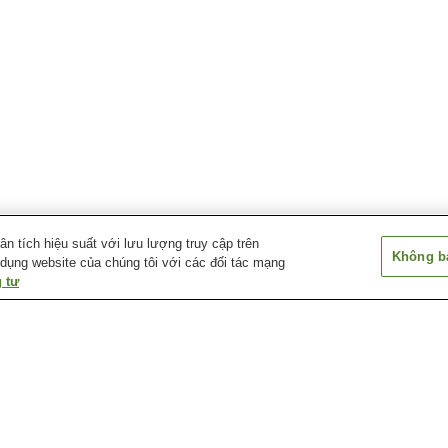
 tích hiệu suất với lưu lượng truy cập trên
Không bá
 dụng website của chúng tôi với các đối tác mạng
 tư
Ga Okamachi
Ga Osaka Airport
Ga Ryokuchi-ko
Ga Shonai
Ga Sone
Ga Toyonaka
ố Toyonaka
Ga Senri-Chuo