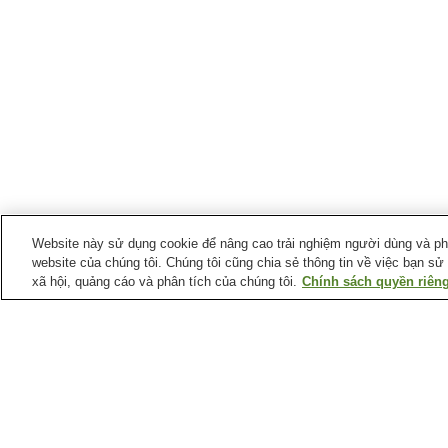
Website này sử dụng cookie để nâng cao trải nghiệm người dùng và phân
website của chúng tôi. Chúng tôi cũng chia sẻ thông tin về việc bạn sử
xã hội, quảng cáo và phân tích của chúng tôi.
Chính sách quyền riêng
Ga xe lửa tại
Thành phố Toyonaka
Ga Hattori-Tenjin
Ga Hotarugaike
Ga Shibahara-handai-
Ga Shoji
mae
Trang chủ
Nhật Bản
Tỉnh Osaka
Thành ph