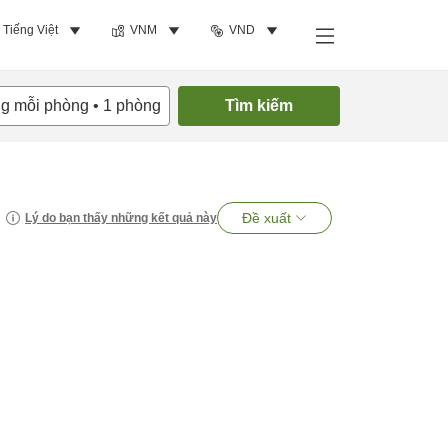
Tiếng Việt
VNM
VND
ng mỗi phòng
•
1
phòng
Tìm kiếm
Đề xuất
Lý do bạn thấy những kết quả này