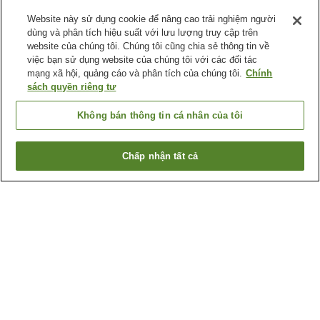
Website này sử dụng cookie để nâng cao trải nghiệm người
dùng và phân tích hiệu suất với lưu lượng truy cập trên
website của chúng tôi. Chúng tôi cũng chia sẻ thông tin về
việc bạn sử dụng website của chúng tôi với các đối tác
mạng xã hội, quảng cáo và phân tích của chúng tôi.
Chính
sách quyền riêng tư
Không bán thông tin cá nhân của tôi
Chấp nhận tất cả
Quay lại trang trước