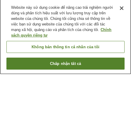
Website này sử dụng cookie để nâng cao trải nghiệm người
dùng và phân tích hiệu suất với lưu lượng truy cập trên
website của chúng tôi. Chúng tôi cũng chia sẻ thông tin về
việc bạn sử dụng website của chúng tôi với các đối tác
mạng xã hội, quảng cáo và phân tích của chúng tôi.
Chính
sách quyền riêng tư
Không bán thông tin cá nhân của tôi
Chấp nhận tất cả
Quay lại trang trước