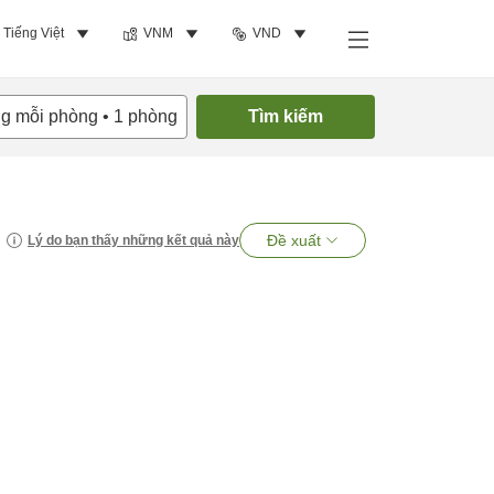
Tiếng Việt
VNM
VND
ng mỗi phòng
•
1
phòng
Tìm kiếm
Đề xuất
Lý do bạn thấy những kết quả này