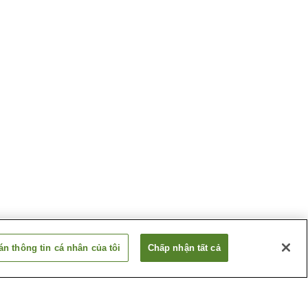
n thông tin cá nhân của tôi
Chấp nhận tất cả
Ga Nishiarita