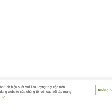
 tích hiệu suất với lưu lượng truy cập trên
Không bá
 dụng website của chúng tôi với các đối tác mạng
 tư
Ga Kurogo
Ga Meotoishi
Ga Midaibashi