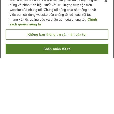
Website này sử dụng cookie để nâng cao trải nghiệm người
dùng và phân tích hiệu suất với lưu lượng truy cập trên
website của chúng tôi. Chúng tôi cũng chia sẻ thông tin về
việc bạn sử dụng website của chúng tôi với các đối tác
mạng xã hội, quảng cáo và phân tích của chúng tôi.
Chính
sách quyền riêng tư
Không bán thông tin cá nhân của tôi
Chấp nhận tất cả
Quay lại trang trước