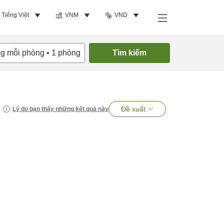
Tiếng Việt
VNM
VND
ng mỗi phòng
•
1
phòng
Tìm kiếm
Đề xuất
Lý do bạn thấy những kết quả này