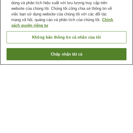
dùng và phân tích hiệu suất với lưu lượng truy cập trên
website của chúng tôi. Chúng tôi cũng chia sẻ thông tin về
việc bạn sử dụng website của chúng tôi với các đối tác
mạng xã hội, quảng cáo và phân tích của chúng tôi.
Chính
sách quyền riêng tư
Không bán thông tin cá nhân của tôi
Chấp nhận tất cả
Quay lại trang trước
1 cơ sở lưu trú
Lý do bạn thấy những kết quả này