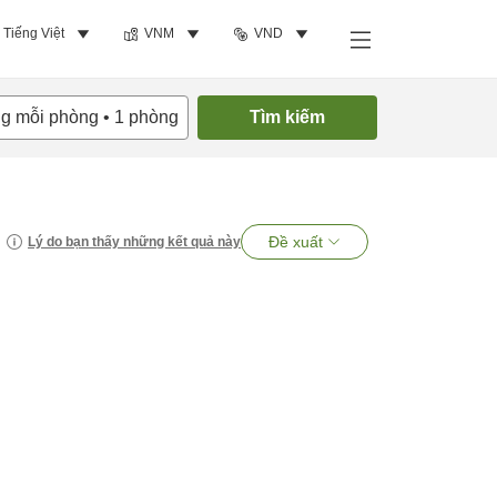
Tiếng Việt
VNM
VND
ng mỗi phòng
•
1
phòng
Tìm kiếm
Đề xuất
Lý do bạn thấy những kết quả này