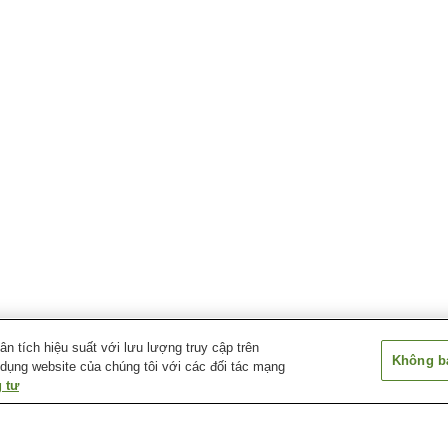
 tích hiệu suất với lưu lượng truy cập trên
Không bá
 dụng website của chúng tôi với các đối tác mạng
 tư
Ga Nagao
Ga Takahashi
Ga Takeo-Onse