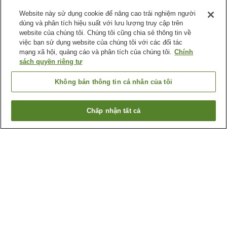
Website này sử dụng cookie để nâng cao trải nghiệm người
dùng và phân tích hiệu suất với lưu lượng truy cập trên
website của chúng tôi. Chúng tôi cũng chia sẻ thông tin về
việc bạn sử dụng website của chúng tôi với các đối tác
mạng xã hội, quảng cáo và phân tích của chúng tôi.
Chính
sách quyền riêng tư
Không bán thông tin cá nhân của tôi
Chấp nhận tất cả
Quay lại trang trước