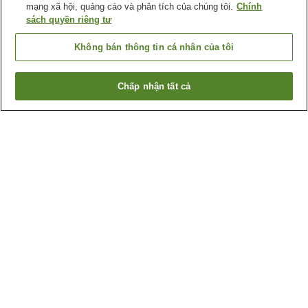
mạng xã hội, quảng cáo và phân tích của chúng tôi.
Chính
sách quyền riêng tư
Không bán thông tin cá nhân của tôi
Chấp nhận tất cả
Quay lại trang trước
6
cơ sở lưu trú
Lý do bạn thấy những kết quả này