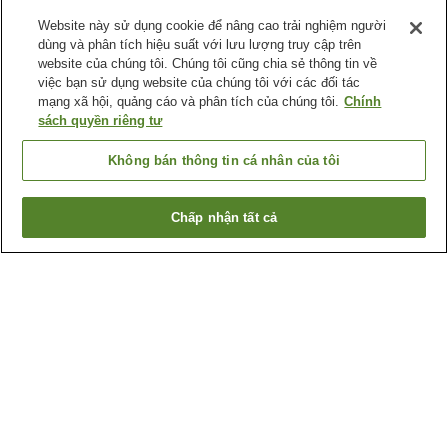
Website này sử dụng cookie để nâng cao trải nghiệm người
dùng và phân tích hiệu suất với lưu lượng truy cập trên
website của chúng tôi. Chúng tôi cũng chia sẻ thông tin về
việc bạn sử dụng website của chúng tôi với các đối tác
mạng xã hội, quảng cáo và phân tích của chúng tôi.
Chính
sách quyền riêng tư
Không bán thông tin cá nhân của tôi
Chấp nhận tất cả
Quay lại trang trước