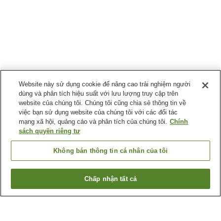
Website này sử dụng cookie để nâng cao trải nghiệm người
dùng và phân tích hiệu suất với lưu lượng truy cập trên
website của chúng tôi. Chúng tôi cũng chia sẻ thông tin về
việc bạn sử dụng website của chúng tôi với các đối tác
mạng xã hội, quảng cáo và phân tích của chúng tôi.
Chính
sách quyền riêng tư
Không bán thông tin cá nhân của tôi
Chấp nhận tất cả
Quay lại trang trước