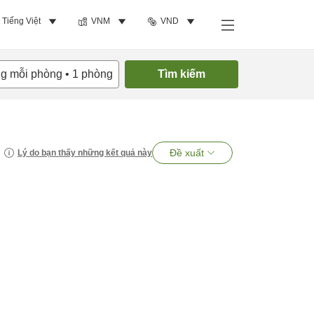
Tiếng Việt
VNM
VND
ng mỗi phòng
•
1
phòng
Tìm kiếm
Đề xuất
Lý do bạn thấy những kết quả này