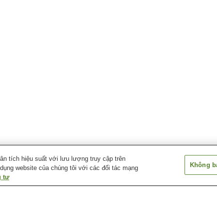
 tích hiệu suất với lưu lượng truy cập trên
Không bá
 dụng website của chúng tôi với các đối tác mạng
 tư
Ga Higashi-Agano
Ga Higashi-Hanno
Ga Nishi-Agano