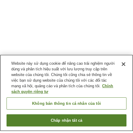
Website này sử dụng cookie để nâng cao trải nghiệm người
dùng và phân tích hiệu suất với lưu lượng truy cập trên
website của chúng tôi. Chúng tôi cũng chia sẻ thông tin về
việc bạn sử dụng website của chúng tôi với các đối tác
mạng xã hội, quảng cáo và phân tích của chúng tôi.
Chính
sách quyền riêng tư
Không bán thông tin cá nhân của tôi
Chấp nhận tất cả
Quay lại trang trước